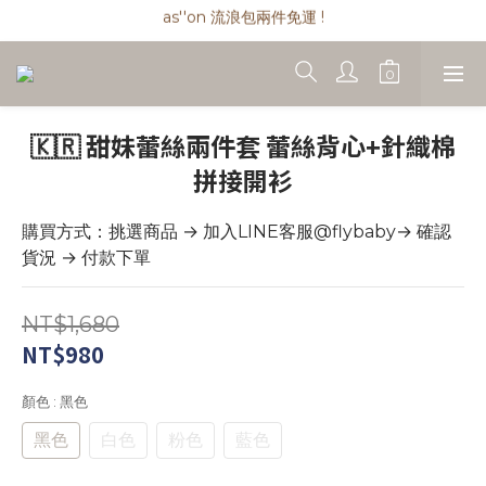
as''on 流浪包兩件免運 !
as''on 流浪包兩件免運 !
as''on 流浪包匯款現折 $ 100
精品類商品私訊小編 !
as''on 流浪包兩件免運 !
🇰🇷 甜妹蕾絲兩件套 蕾絲背心+針織棉
拼接開衫
購買方式：挑選商品 → 加入LINE客服@flybaby→ 確認
貨況 → 付款下單
NT$1,680
NT$980
顏色
: 黑色
黑色
白色
粉色
藍色