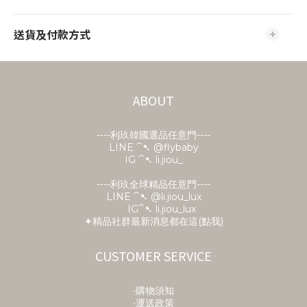
送貨及付款方式
ABOUT
----利玖韓國選品任意門----
LINE ⁀➷
@flybaby
IG ⁀➷ li.jiou_
----利玖全球精品任意門----
LINE ⁀➷ @li.jiou_lux
IG⁀➷ li.jiou_lux
✦精品社群最新消息都在這(點我)
CUSTOMER SERVICE
‧購物須知
‧運送政策