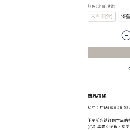
顏色
: 米白(現貨)
米白(現貨)
深
商品描述
尺寸：均碼(頭圍56-58c
下單前先請詳閱本店購
(⚠訂單成立後視同接受