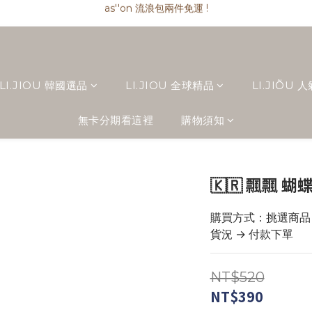
as''on 流浪包兩件免運 !
as''on 流浪包兩件免運 !
as''on 流浪包匯款現折 $ 100
精品類商品私訊小編 !
as''on 流浪包兩件免運 !
LI.JIOU 韓國選品
LI.JIOU 全球精品
LI.JIÕU 
無卡分期看這裡
購物須知
🇰🇷 飄飄 
購買方式：挑選商品 →
貨況 → 付款下單
NT$520
NT$390