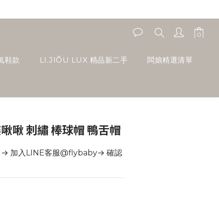
人氣鞋款
LI.JIÕU LUX 精品新二手
闆娘精選清單
蝴蝶啾啾 刺繡 棒球帽 鴨舌帽
 加入LINE客服@flybaby→ 確認