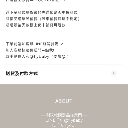
遇下單款式缺貨會預先通知是否更換款式
或接受繼續等補貨（淡季補貨速度不穩定）
超過最後天數櫃上仍未補貨可退款
-
下單前請加客服LINE確認貨況 ↙️
加入客服快速傳送門➡點我!
或手動輸入🔍@flybaby（要加@!）
送貨及付款方式
ABOUT
----利玖韓國選品任意門----
LINE ⁀➷
@flybaby
IG ⁀➷ li.jiou_