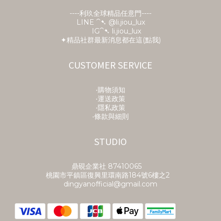
----利玖全球精品任意門----
LINE ⁀➷ @li.jiou_lux
IG⁀➷ li.jiou_lux
✦精品社群最新消息都在這(點我)
CUSTOMER SERVICE
‧購物須知
‧運送政策
‧隱私政策
‧條款與細則
STUDIO
鼎硯企業社​ 87410065
桃園市平鎮區復興里環南路184號6樓之2
dingyanofficial@gmail.com