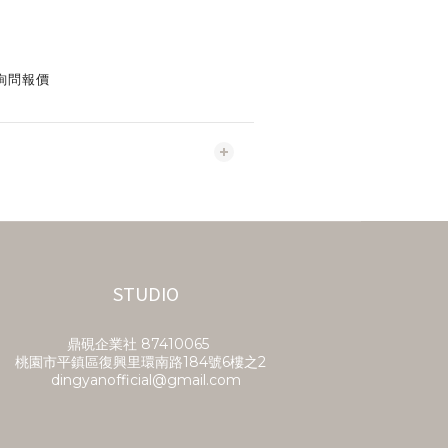
詢問報價
STUDIO
鼎硯企業社​ 87410065
桃園市平鎮區復興里環南路184號6樓之2
dingyanofficial@gmail.com