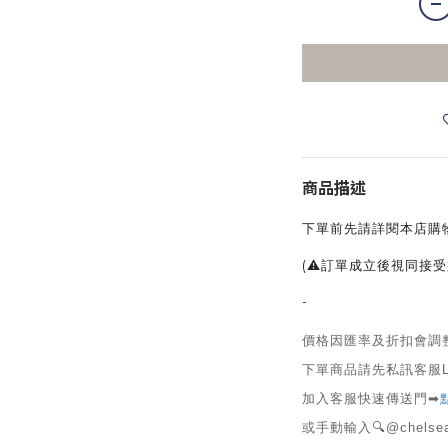
商品描述
下單前先請詳閱本店購
(⚠訂單成立後視同接受
-
價格因匯率及折扣會調
下單商品請先私訊客服L
加入客服快速傳送門➡
或手動輸入🔍@chelse