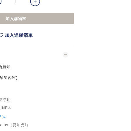
加入購物車
加入追蹤清單
物須知
須知內容)
整浮動
INE⚠
點我
a.lux（要加@!）