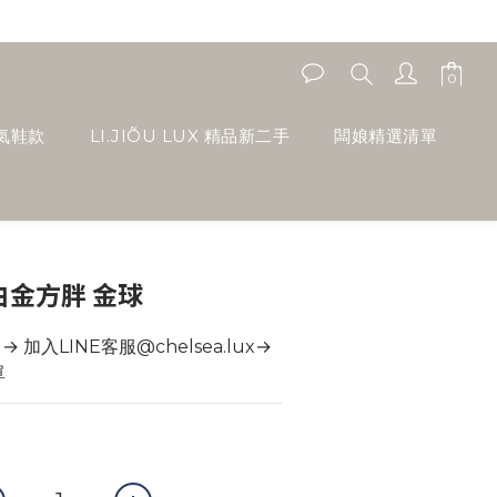
人氣鞋款
LI.JIÕU LUX 精品新二手
闆娘精選清單
女白金方胖 金球
加入LINE客服@chelsea.lux→ 
單