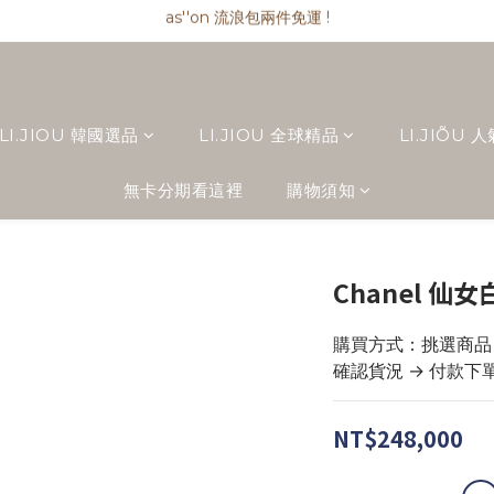
as''on 流浪包兩件免運 !
as''on 流浪包兩件免運 !
as''on 流浪包匯款現折 $ 100
精品類商品私訊小編 !
as''on 流浪包兩件免運 !
LI.JIOU 韓國選品
LI.JIOU 全球精品
LI.JIÕU 
無卡分期看這裡
購物須知
Chanel 仙
購買方式：挑選商品 → 
確認貨況 → 付款下
NT$248,000