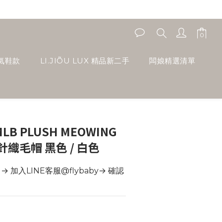
人氣鞋款
LI.JIÕU LUX 精品新二手
闆娘精選清單
MLB PLUSH MEOWING
 針織毛帽 黑色 / 白色
 加入LINE客服@flybaby→ 確認