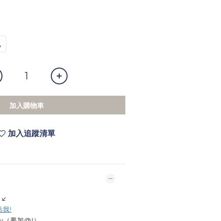
色
加入購物車
加入追蹤清單
↙️
點我!
by（要加@!）