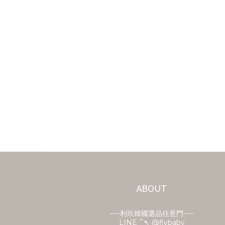
ABOUT
----利玖韓國選品任意門----
LINE ⁀➷
@flybaby