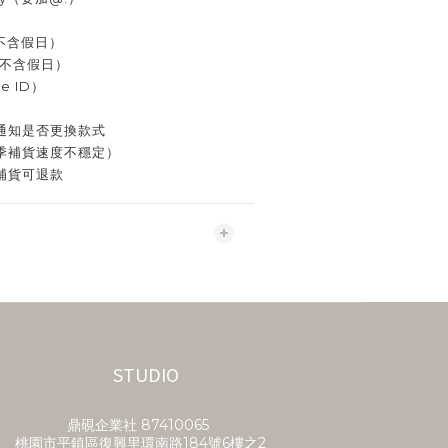
（不含假日）
（不含假日）
 ID）
通知是否更換款式
季補貨速度不穩定）
補貨可退款
STUDIO
鼎硯企業社​ 87410065
桃園市平鎮區復興里環南路184號6樓之2