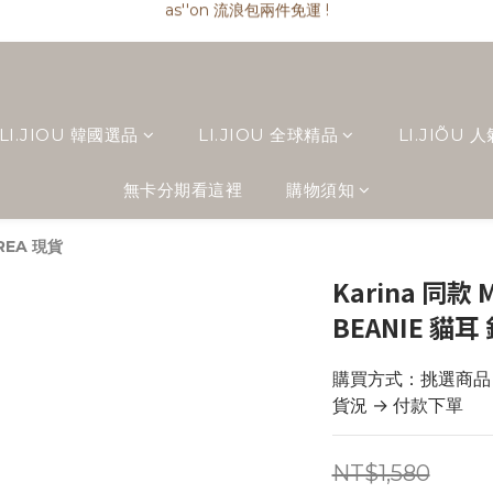
as''on 流浪包兩件免運 !
as''on 流浪包匯款現折 $ 100
精品類商品私訊小編 !
as''on 流浪包兩件免運 !
LI.JIOU 韓國選品
LI.JIOU 全球精品
LI.JIÕU 
無卡分期看這裡
購物須知
OREA 現貨
Karina 同款 
BEANIE 貓耳
購買方式：挑選商品 →
貨況 → 付款下單
NT$1,580