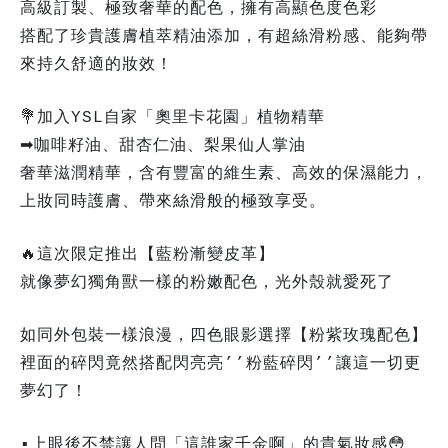
高級訂製、極致奢華的配色，擁有高顯色度色彩
搭配了珍貴護膚植萃精油添加，有超絲滑粉感、能夠帶
來持久舒適的妝效！
💐加入YSL自家「奧里卡花園」植物精華
➡咖啡籽油、甜杏仁油、梨果仙人掌油
奢華滋潤精華，含有豐富的維生素、高效的保濕能力，
上妝同時護膚、帶來絲滑般的極致享受。
🔥這次限定推出【藍粉漸變皮革】
就像夢幻獨角獸一樣的粉嫩配色，光外殼就愛死了
如同外包裝一樣浪漫，四色眼影選擇【粉紫玫瑰配色】
裡面的碎閃竟然搭配閃亮亮’’粉藍碎閃’’讓這一切更
夢幻了！
▪️上眼後不禁讓人問「這誰家千金啊」的貴氣妝感😳