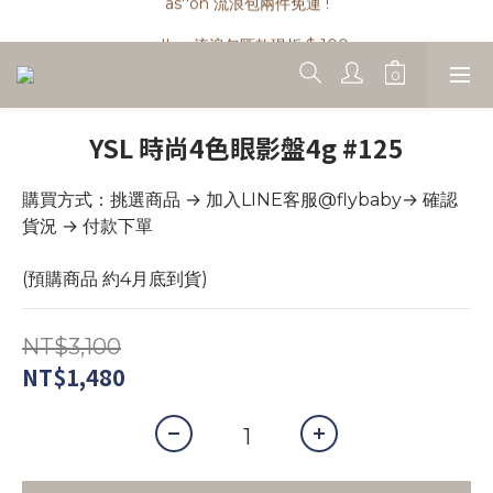
as''on 流浪包兩件免運 !
as''on 流浪包匯款現折 $ 100
精品類商品私訊小編 !
as''on 流浪包兩件免運 !
YSL 時尚4色眼影盤4g #125
購買方式：挑選商品 → 加入LINE客服@flybaby→ 確認
貨況 → 付款下單
(預購商品 約4月底到貨)
NT$3,100
NT$1,480