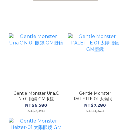
Gentle Monster Una.C
Gentle Monster
N 01 眼鏡 GM眼鏡
PALETTE 01 太陽眼鏡
GM墨鏡
NT$6,580
NT$7,280
NT$7,950
NT$8,940