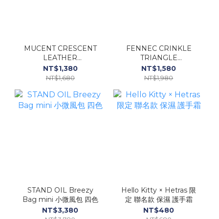
MUCENT CRESCENT
FENNEC CRINKLE
LEATHER
TRIANGLE
SHOULDER BAG 月形
ACCORDION
NT$1,380
NT$1,580
皮革 單肩包
POCKET 三角鐵牌 卡夾
NT$1,680
NT$1,980
STAND OIL Breezy
Hello Kitty × Hetras 限
Bag mini 小微風包 四色
定 聯名款 保濕 護手霜
NT$3,380
NT$480