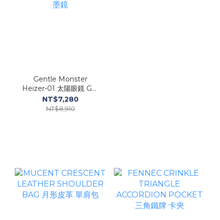
Gentle Monster
Heizer-01 太陽眼鏡 GM
墨鏡
NT$7,280
NT$8,910