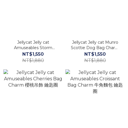
Jellycat Jelly cat
Jellycat Jelly cat Munro
Amuseables Storm
Scottie Dog Bag Charm
Cloud Bag Charm 烏雲 鑰
蘇格蘭梗 蘇格蘭狗狗 鑰匙圈
NT$1,550
NT$1,550
匙圈
NT$1,880
NT$1,880