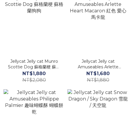
Jellycat Jelly cat Munro
Jellycat Jelly cat
Scottie Dog 蘇格蘭梗 蘇格
Amuseables Arlette
蘭狗狗
Heart Macaron 紅色 愛心
NT$1,880
NT$1,680
馬卡龍
NT$2,080
NT$1,880