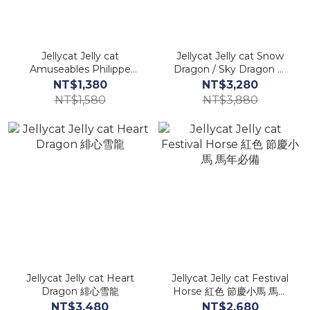
Jellycat Jelly cat
Jellycat Jelly cat Snow
Amuseables Philippe
Dragon / Sky Dragon 雪
Palmier 趣味蝴蝶酥 蝴蝶餅
龍 / 天空龍
NT$1,380
NT$3,280
乾
NT$1,580
NT$3,880
Jellycat Jelly cat Heart
Jellycat Jelly cat Festival
Dragon 緋心雪龍
Horse 紅色 節慶小馬 馬年
必備
NT$3,480
NT$2,680