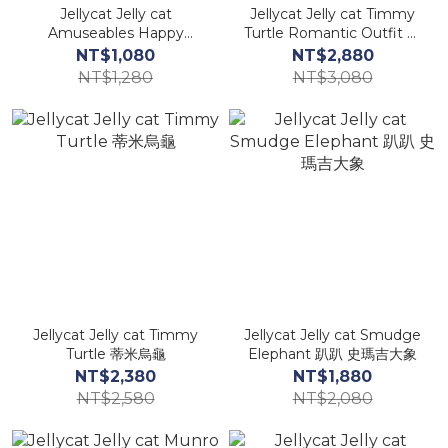
Jellycat Jelly cat
Jellycat Jelly cat Timmy
Amuseables Happy
Turtle Romantic Outfit 蒂
Boiled Egg 趣味水煮蛋
米 浪漫烏龜
NT$1,080
NT$2,880
NT$1,280
NT$3,080
Jellycat Jelly cat Timmy
Jellycat Jelly cat Smudge
Turtle 蒂米烏龜
Elephant 趴趴 史瑪吉大象
NT$2,380
NT$1,880
NT$2,580
NT$2,080