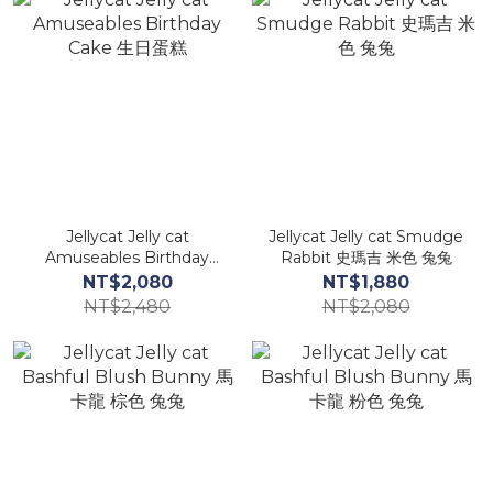
Jellycat Jelly cat
Jellycat Jelly cat Smudge
Amuseables Birthday
Rabbit 史瑪吉 米色 兔兔
Cake 生日蛋糕
NT$2,080
NT$1,880
NT$2,480
NT$2,080