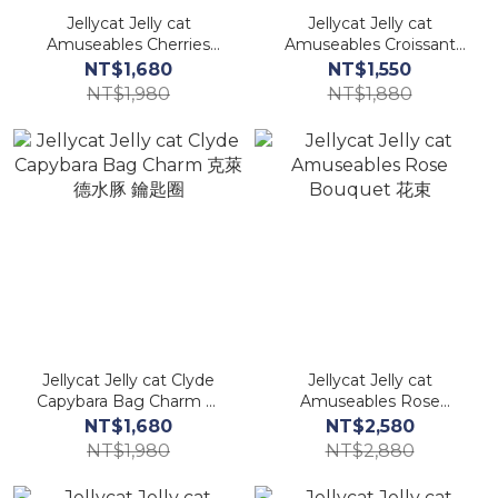
Jellycat Jelly cat
Jellycat Jelly cat
Amuseables Cherries
Amuseables Croissant
Bag Charm 櫻桃吊飾 鑰匙
Bag Charm 牛角麵包 鑰匙
NT$1,680
NT$1,550
圈
圈
NT$1,980
NT$1,880
Jellycat Jelly cat Clyde
Jellycat Jelly cat
Capybara Bag Charm 克
Amuseables Rose
萊德水豚 鑰匙圈
Bouquet 花束
NT$1,680
NT$2,580
NT$1,980
NT$2,880