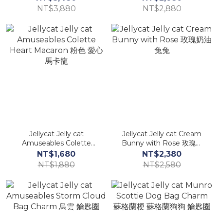
NT$3,880
NT$2,880
Jellycat Jelly cat
Jellycat Jelly cat Cream
Amuseables Colette
Bunny with Rose 玫瑰奶
Heart Macaron 粉色 愛心
油兔兔
NT$1,680
NT$2,380
馬卡龍
NT$1,880
NT$2,580