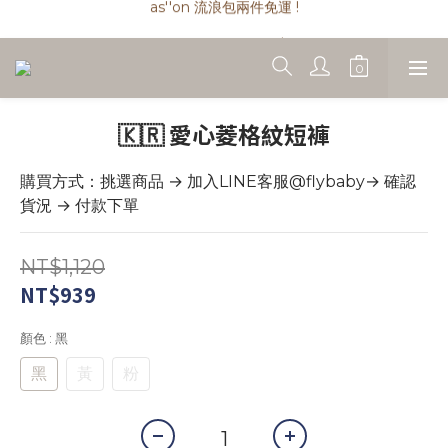
as''on 流浪包兩件免運 !
as''on 流浪包兩件免運 !
as''on 流浪包匯款現折 $ 100
精品類商品私訊小編 !
as''on 流浪包兩件免運 !
🇰🇷 愛心菱格紋短褲
購買方式：挑選商品 → 加入LINE客服@flybaby→ 確認
貨況 → 付款下單
NT$1,120
NT$939
顏色
: 黑
黑
黃
粉