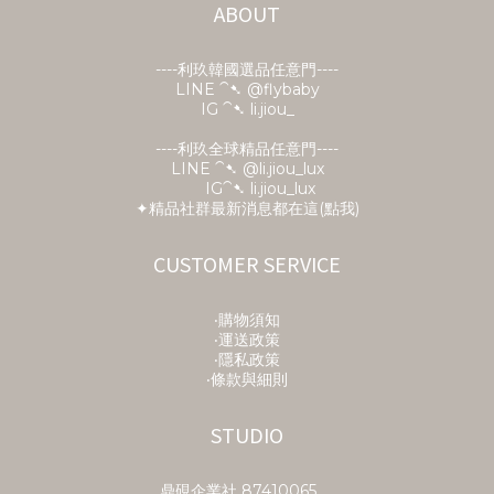
ABOUT
----利玖韓國選品任意門----
LINE ⁀➷
@flybaby
IG ⁀➷ li.jiou_
----利玖全球精品任意門----
LINE ⁀➷ @li.jiou_lux
IG⁀➷ li.jiou_lux
✦精品社群最新消息都在這(點我)
CUSTOMER SERVICE
‧購物須知
‧運送政策
‧隱私政策
‧條款與細則
STUDIO
鼎硯企業社​ 87410065