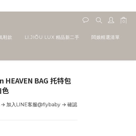
人氣鞋款
LI.JIÕU LUX 精品新二手
闆娘精選清單
n HEAVEN BAG 托特包
 白色
加入LINE客服@flybaby → 確認