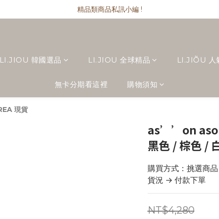
as''on 流浪包兩件免運 !
精品類商品私訊小編 !
as''on 流浪包兩件免運 !
LI.JIOU 韓國選品
LI.JIOU 全球精品
LI.JIÕU 
無卡分期看這裡
購物須知
OREA 現貨
as’’on aso
黑色 / 棕色 /
購買方式：挑選商品 → 
貨況 → 付款下單
NT$4,280