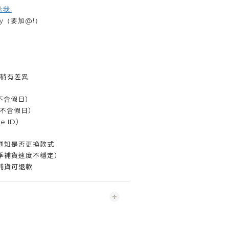
點我!
by（要加@!）
而稍有差異
（不含假日）
（不含假日）
 ID）
通知是否更換款式
季補貨速度不穩定）
補貨可退款