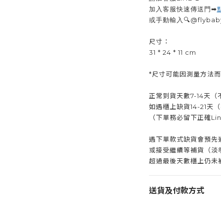
加入客服快速傳送門➡
或手動輸入🔍@flyba
尺寸：
31 * 24 * 11 cm
*尺寸可能因測量方法
正常到貨天數7-14天
如遇櫃上缺貨14-21天
（下單務必留下正確Line
遇下單款式缺貨會預先
或接受繼續等補貨（淡
超過最後天數櫃上仍未
送貨及付款方式