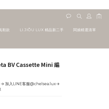
人氣鞋款
LI.JIÕU LUX 精品新二手
闆娘精選清單
ta BV Cassette Mini 編
加入LINE客服@chelsea.lux→ 
單