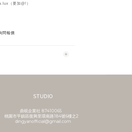
a.lux（要加@!）
詢問報價
STUDIO
鼎硯企業社​ 87410065
桃園市平鎮區復興里環南路184號6樓之2
dingyanofficial@gmail.com