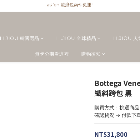
as''on 流浪包兩件免運 !
as''on 流浪包兩件免運 !
as''on 流浪包匯款現折 $ 100
精品類商品私訊小編 !
as''on 流浪包兩件免運 !
LI.JIOU 韓國選品
LI.JIOU 全球精品
LI.JIÕU 
無卡分期看這裡
購物須知
Bottega Vene
織斜跨包 黑
購買方式：挑選商品 → 
確認貨況 → 付款下
NT$31,800