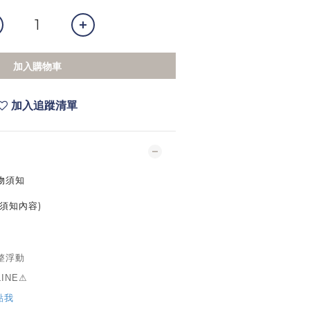
加入購物車
加入追蹤清單
物須知
須知內容)
整浮動
INE⚠
點我