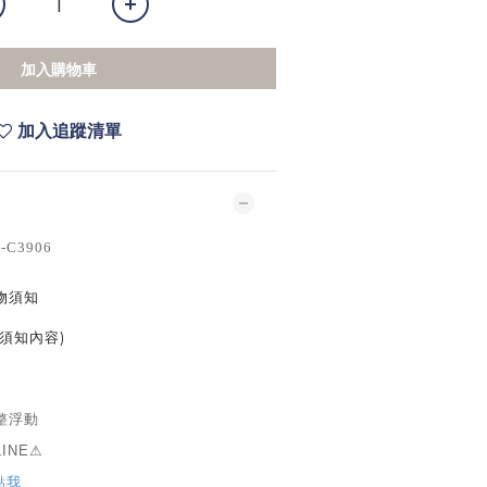
加入購物車
加入追蹤清單
-C3906
物須知
須知內容)
整浮動
INE⚠
點我