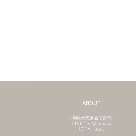
ABOUT
----利玖韓國選品任意門----
LINE ⁀➷
@flybaby
IG ⁀➷ li.jiou_