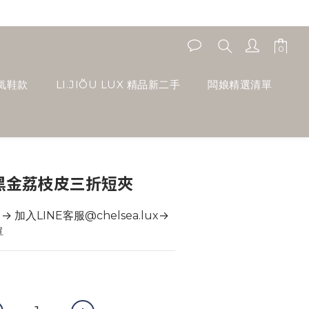
人氣鞋款
LI.JIÕU LUX 精品新二手
闆娘精選清單
經典黑金荔枝皮三折短夾
加入LINE客服@chelsea.lux→ 
單