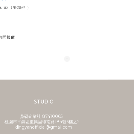
a.lux（要加@!）
詢問報價
STUDIO
鼎硯企業社​ 87410065
桃園市平鎮區復興里環南路184號6樓之2
dingyanofficial@gmail.com