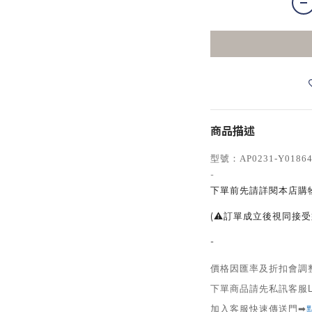
商品描述
型號
：
AP0231-Y01864
-
下單前先請詳閱本店購
(⚠訂單成立後視同接受
-
價格因匯率及折扣會調
下單商品請先私訊客服L
加入客服快速傳送門➡