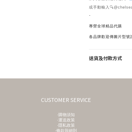
或手動輸入🔍@chelse
-
專營全球精品代購
各品牌歡迎傳圖片型號
送貨及付款方式
CUSTOMER SERVICE
‧購物須知
‧運送政策
‧隱私政策
‧條款與細則