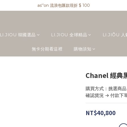
as''on 流浪包匯款現折 $ 100
as''on 流浪包兩件免運 !
精品類商品私訊小編 !
as''on 流浪包兩件免運 !
LI.JIOU 韓國選品
LI.JIOU 全球精品
LI.JIÕU 
無卡分期看這裡
購物須知
Chanel 
購買方式：挑選商品 → 
確認貨況 → 付款下
NT$40,800