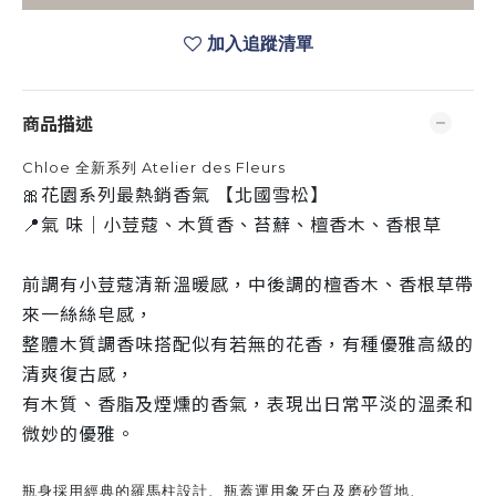
加入追蹤清單
商品描述
Chloe 全新系列 Atelier des Fleurs
🎀花園系列最熱銷香氣 【北國雪松】
📍氣 味｜小荳蔻、木質香、苔蘚、檀香木、香根草
前調有小荳蔻清新溫暖感，中後調的檀香木、香根草帶
來一絲絲皂感，
整體木質調香味搭配似有若無的花香，
有種優雅高級的
清爽復古感，
有木質、香脂及煙燻的香氣，表現出日常平淡的溫柔和
微妙的優雅。
瓶身採用經典的羅馬柱設計、瓶蓋運用象牙白及磨砂質地、