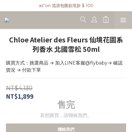
as''on 流浪包匯款現折 $ 100
as''on 流浪包兩件免運 !
精品類商品私訊小編 !
as''on 流浪包兩件免運 !
Chloe Atelier des Fleurs 仙境花園系
列香水 北國雪松 50ml
購買方式：挑選商品 → 加入LINE客服@flybaby→ 確認
貨況 → 付款下單
NT$4,130
NT$1,899
售完
若想購買，請聯絡我們。
聯絡我們