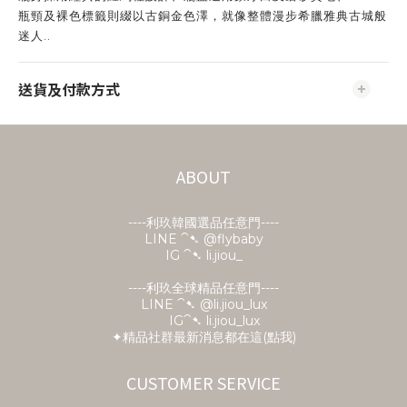
瓶頸及裸色標籤則綴以古銅金色澤，就像整體漫步希臘雅典古城般
迷人..
送貨及付款方式
ABOUT
----利玖韓國選品任意門----
LINE ⁀➷
@flybaby
IG ⁀➷ li.jiou_
----利玖全球精品任意門----
LINE ⁀➷ @li.jiou_lux
IG⁀➷ li.jiou_lux
✦精品社群最新消息都在這(點我)
CUSTOMER SERVICE