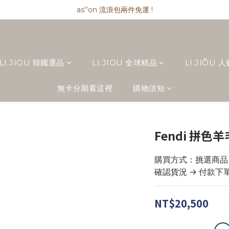
as''on 流浪包兩件免運 !
as''on 流浪包兩件免運 !
as''on 流浪包匯款現折 $ 100
精品類商品私訊小編 !
LI.JIOU 韓國選品
LI.JIOU 全球精品
LI.JIÕU 
as''on 流浪包兩件免運 !
無卡分期看這裡
購物須知
Fendi 拼色
購買方式：挑選商品 → 
確認貨況 → 付款下
NT$20,500