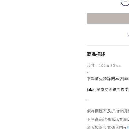
商品描述
尺寸：190 x 35 cm
-
下單前先請詳閱本店購
(⚠訂單成立後視同接受
-
價格因匯率及折扣會調
下單商品請先私訊客服L
加入客服快速傳送門➡