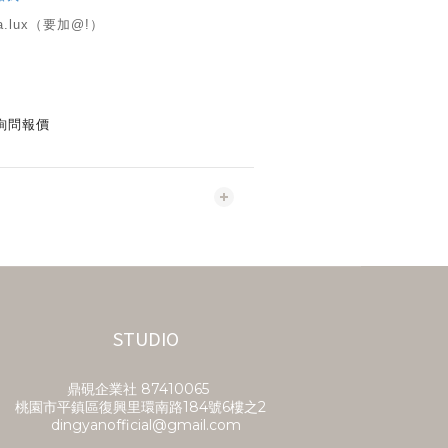
a.lux（要加@!）
詢問報價
STUDIO
鼎硯企業社​ 87410065
桃園市平鎮區復興里環南路184號6樓之2
dingyanofficial@gmail.com