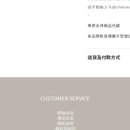
或手動輸入🔍@chelse
-
專營全球精品代購
各品牌歡迎傳圖片型號
送貨及付款方式
CUSTOMER SERVICE
‧購物須知
‧運送政策
‧隱私政策
‧條款與細則