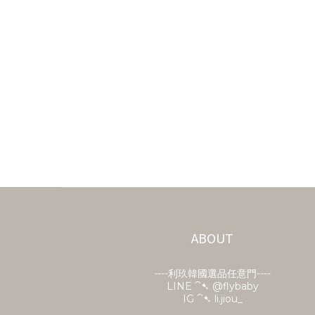
ABOUT
----利玖韓國選品任意門----
LINE ⁀➷
@flybaby
IG ⁀➷ li.jiou_