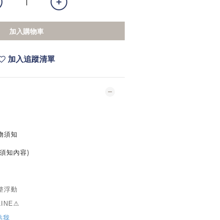
加入購物車
加入追蹤清單
物須知
須知內容)
整浮動
INE⚠
點我