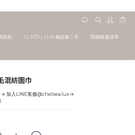
人氣鞋款
LI.JIÕU LUX 精品新二手
闆娘精選清單
羊毛混紡圍巾
加入LINE客服@chelsea.lux→ 
單