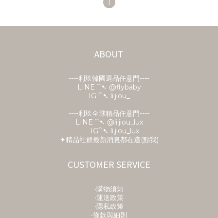
1
ABOUT
----利玖韓國選品任意門----
LINE ⁀➷
@flybaby
IG ⁀➷ li.jiou_
----利玖全球精品任意門----
LINE ⁀➷ @li.jiou_lux
IG⁀➷ li.jiou_lux
✦精品社群最新消息都在這(點我)
CUSTOMER SERVICE
‧購物須知
‧運送政策
‧隱私政策
‧條款與細則